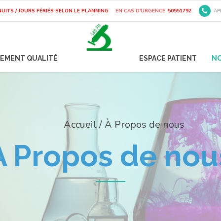
NUITS / JOURS FÉRIÉS SELON LE PLANNING
EN CAS D'URGENCE
50551792
AP
EMENT QUALITÉ
ESPACE PATIENT
N
À Propos de nous
À Propos de nou