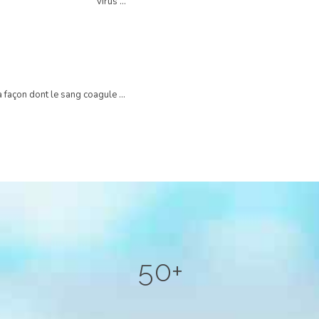
virus …
0
a façon dont le sang coagule …
1
2
3
4
5
0
+
1