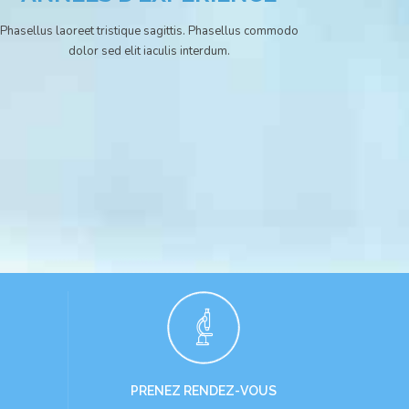
Phasellus laoreet tristique sagittis. Phasellus commodo
dolor sed elit iaculis interdum.
5
6
0
7
8
9
PRENEZ RENDEZ-VOUS