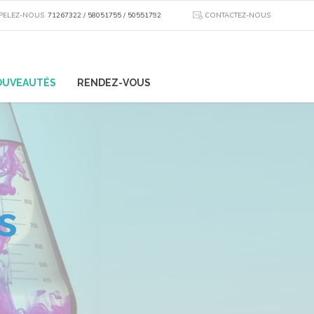
PELEZ-NOUS
71267322 / 58051755 / 50551792
CONTACTEZ-NOUS
OUVEAUTÉS
RENDEZ-VOUS
s