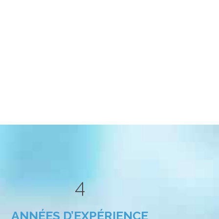
0
1
2
3
4
ANNÉES D’EXPÉRIENCE