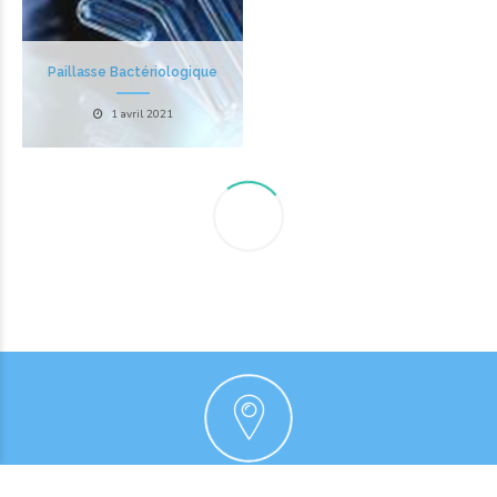
Paillasse Bactériologique
1 avril 2021
ADRESSE
Centre Médical Hannibal -1er étage-Cabinet N°1.06-Les Berges du
Lac II